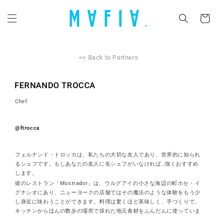
コンテ
カ
ンツに
ー
進む
ト
<< Back to Partners
FERNANDO TROCCA
Chef
@ftrocca
フェルナンド・トロッカは、私たちの大切な友人であり、世界的に知られ
るシェフです。もしあなたの友人に名シェフがいなければ…強くおすすめ
します。
彼のレストラン「Mostrador」は、ウルグアイの小さな海辺の町ホセ・イ
グナシオにあり、ニューヨークの店舗ではその魔法のような体験をもう少
し身近に味わうことができます。料理は驚くほど美味しく、手づくりで、
キッチンからほんの数歩の場所で採れた地元食材をふんだんに使っていま