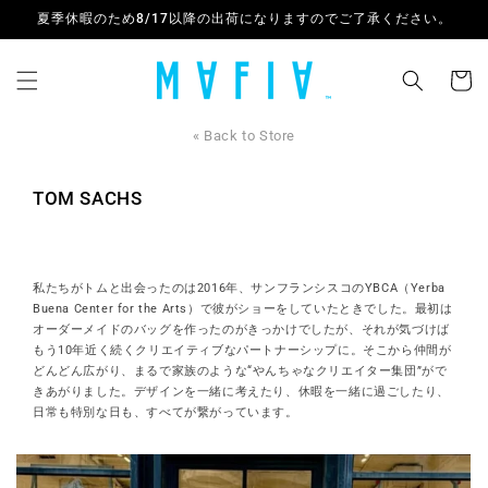
コンテ
夏季休暇のため8/17以降の出荷になりますのでご了承ください。
ンツに
進む
カ
ー
ト
« Back to Store
TOM SACHS
私たちがトムと出会ったのは2016年、サンフランシスコのYBCA（Yerba
Buena Center for the Arts）で彼がショーをしていたときでした。最初は
オーダーメイドのバッグを作ったのがきっかけでしたが、それが気づけば
もう10年近く続くクリエイティブなパートナーシップに。そこから仲間が
どんどん広がり、まるで家族のような“やんちゃなクリエイター集団”がで
きあがりました。デザインを一緒に考えたり、休暇を一緒に過ごしたり、
日常も特別な日も、すべてが繋がっています。