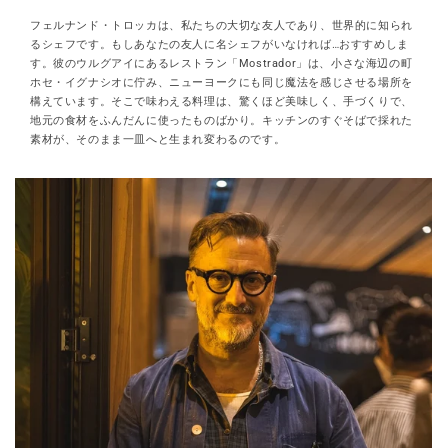
フェルナンド・トロッカは、私たちの大切な友人であり、世界的に知られ
るシェフです。もしあなたの友人に名シェフがいなければ…おすすめしま
す。彼のウルグアイにあるレストラン「Mostrador」は、小さな海辺の町
ホセ・イグナシオに佇み、ニューヨークにも同じ魔法を感じさせる場所を
構えています。そこで味わえる料理は、驚くほど美味しく、手づくりで、
地元の食材をふんだんに使ったものばかり。キッチンのすぐそばで採れた
素材が、そのまま一皿へと生まれ変わるのです。