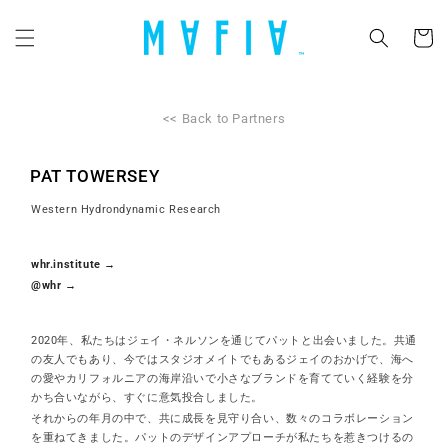
コンテ
カ
ンツに
ー
進む
ト
<< Back to Partners
PAT TOWERSEY
Western Hydrondynamic Research
whr.institute →
@whr →
2020年、私たちはジェイ・ネルソンを通じてパットと出会いました。共通
の友人でもあり、今ではスタジオメイトでもあるジェイのおかげで、海へ
の愛やカリフォルニアの海岸沿いで小さなブランドを育てていく経験を分
かち合いながら、すぐに意気投合しました。
それからの年月の中で、共に成長を見守り合い、数々のコラボレーション
を重ねてきました。パットのデザインアプローチが私たちを惹きつけるの