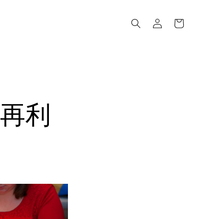
ロ
カ
グ
ー
イ
ト
ン
再利