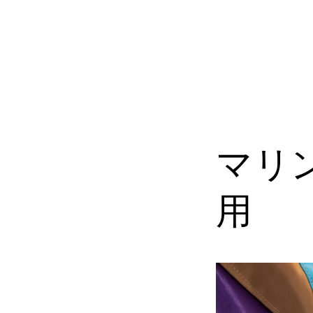
コンテ
ンツに
進む
マリ
用