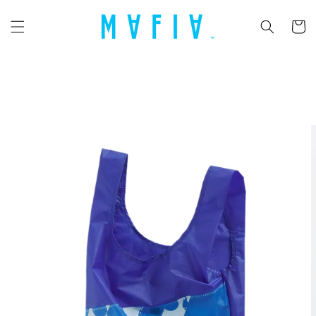
コンテ
カ
ンツに
ー
進む
ト
商品情
報にス
キップ