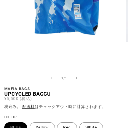
の
1
/
5
MAFIA BAGS
UPCYCLED BAGGU
通
¥5,500 (税込)
常
税込み。
配送料
はチェックアウト時に計算されます。
価
格
COLOR
BLUE
Yellow
Red
White