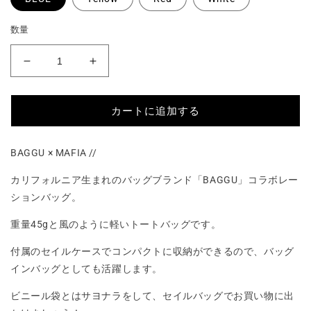
数量
UPCYCLED
UPCYCLED
BAGGU
BAGGU
の
の
カートに追加する
数
数
量
量
を
を
BAGGU × MAFIA //
減
増
ら
や
カリフォルニア生まれのバッグブランド「BAGGU」コラボレー
す
す
ションバッグ。
重量45gと風のように軽いトートバッグです。
付属のセイルケースでコンパクトに収納ができるので、バッグ
インバッグとしても活躍します。
ビニール袋とはサヨナラをして、セイルバッグでお買い物に出