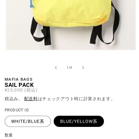
の
1
/
3
MAFIA BAGS
SAIL PACK
通
¥23,000 (税込)
常
税込み。
配送料
はチェックアウト時に計算されます。
価
格
PRODUCT ID
WHITE/BLUE系
BLUE/YELLOW系
数量