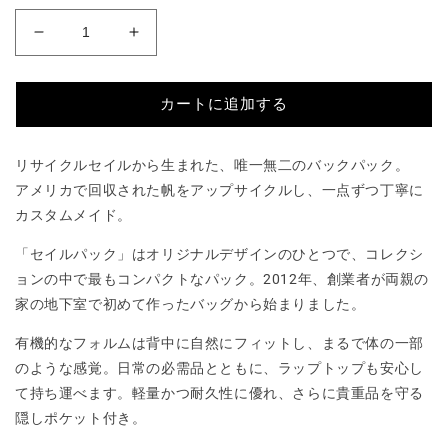
Sail
Sail
Pack
Pack
の
の
カートに追加する
数
数
量
量
を
を
リサイクルセイルから生まれた、唯一無二のバックパック。
減
増
アメリカで回収された帆をアップサイクルし、一点ずつ丁寧に
ら
や
カスタムメイド。
す
す
「セイルパック」はオリジナルデザインのひとつで、コレクシ
ョンの中で最もコンパクトなパック。2012年、創業者が両親の
家の地下室で初めて作ったバッグから始まりました。
有機的なフォルムは背中に自然にフィットし、まるで体の一部
のような感覚。日常の必需品とともに、ラップトップも安心し
て持ち運べます。軽量かつ耐久性に優れ、さらに貴重品を守る
隠しポケット付き。