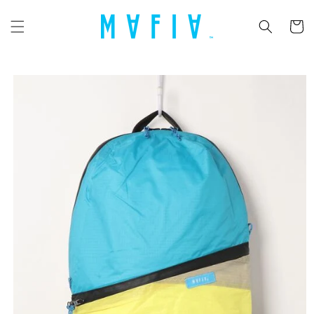
コンテ
カ
ンツに
ー
進む
ト
商品情
報にス
キップ