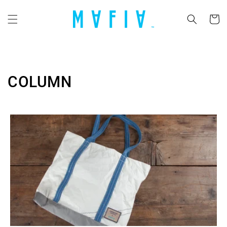
コンテ
カ
ンツに
ー
進む
ト
COLUMN